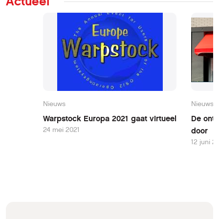
Actueel
Nieuws
Nieuws
Warpstock Europa 2021 gaat virtueel
De ontw
24 mei 2021
door
12 juni 2