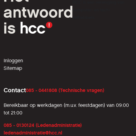
HCC is een vereniging van
computer- en tech-
liefhebbers.
Inloggen
Sitemap
Contact
085 - 0441808 (Technische vragen)
Bereikbaar op werkdagen (m.u.v. feestdagen) van 09:00
tot 21:00
085 - 0130124 (Ledenadministratie)
ledenadministratie@hcc.nl