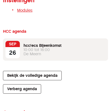
Instelingen
Modules
HCC agenda
SEP
hcc!ecs Bijeenkomst
10:00 tot 16:00
26
De Meern
Bekijk de volledige agenda
Verberg agenda