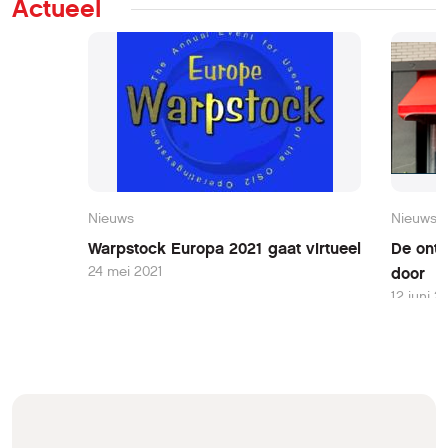
Actueel
Nieuws
Nieuws
Warpstock Europa 2021 gaat virtueel
De ontw
24 mei 2021
door
12 juni 2