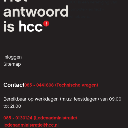
HCC is een vereniging van
computer- en tech-
liefhebbers.
Inloggen
Sitemap
Contact
085 - 0441808 (Technische vragen)
Bereikbaar op werkdagen (m.u.v. feestdagen) van 09:00
tot 21:00
085 - 0130124 (Ledenadministratie)
ledenadministratie@hcc.nl