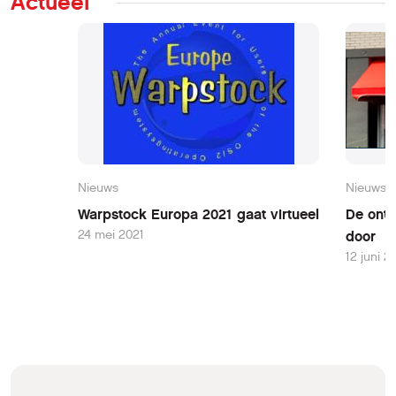
Actueel
Nieuws
Nieuws
Warpstock Europa 2021 gaat virtueel
De ontw
24 mei 2021
door
12 juni 2