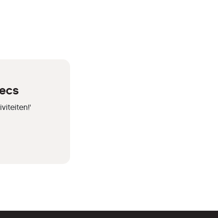
!ecs
iteiten!'