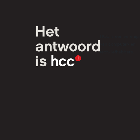
HCC is een verenig
van computer- en
tech-liefhebbers.