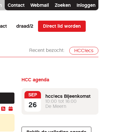
n
Contact
Webmail
Zoeken
Inloggen
Direct lid worden
act
draad/2
Recent bezocht:
HCC!ecs
HCC agenda
SEP
hcc!ecs Bijeenkomst
10:00 tot 16:00
26
De Meern