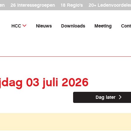
en
26 interessegroepen
18 Regio's
20+ Ledenvoordele
HCC
Nieuws
Downloads
Meeting
Cont
ijdag 03 juli 2026
Dag later