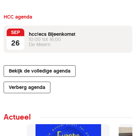
HCC agenda
SEP
hcc!ecs Bijeenkomst
10:00 tot 16:00
26
De Meern
Bekijk de volledige agenda
Verberg agenda
Actueel