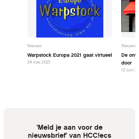
Nieuws
Nieuws
Warpstock Europa 2021 gaat virtueel
De ontw
24 mei 2021
door
12 juni 2
'Meld je aan voor de
nieuwsbrief' van HCC!ecs